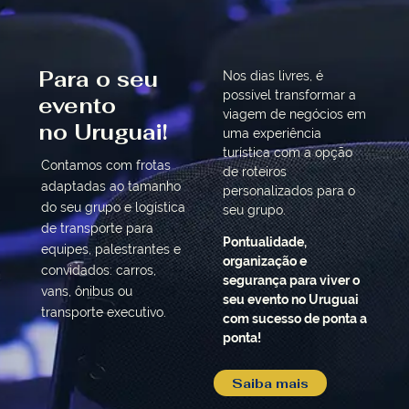
Para o seu
Nos dias livres, é
possível transformar a
evento
viagem de negócios em
no Uruguai!
uma experiência
turística com a opção
Contamos com frotas
de roteiros
adaptadas ao tamanho
personalizados para o
do seu grupo e logística
seu grupo.
de transporte para
Pontualidade,
equipes, palestrantes e
organização e
convidados: carros,
segurança para viver o
vans, ônibus ou
seu evento no Uruguai
transporte executivo.
com sucesso de ponta a
ponta!
Saiba mais