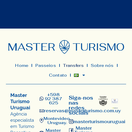
Home
Passeios
Transfers
Sobre nós
Contato
+598
Master
Siga-nos
92 387
Turismo
nas
625
Uruguai
redes
reservas@masterturismo.com.uy​
sociais
Agência
Montevideo,
especialista
masterturismouruguai
Uruguay.
em Turismo
Master
Master