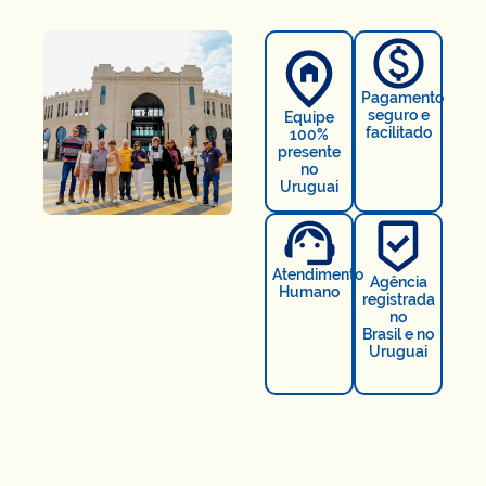
Pagamento
seguro e
Equipe
facilitado
100%
presente
no
Uruguai
Atendimento
Agência
Humano
registrada
no
Brasil e no
Uruguai