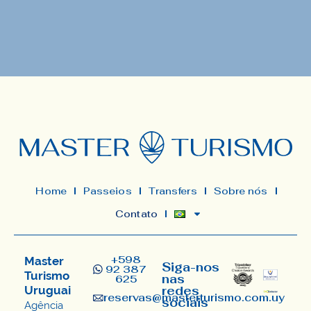
Home
Passeios
Transfers
Sobre nós
Contato
+598
Master
Siga-nos
92 387
Turismo
nas
625
Uruguai
redes
reservas@masterturismo.com.uy​
sociais
Agência