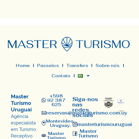
Home
Passeios
Transfers
Sobre nós
Contato
+598
Master
Siga-nos
92 387
Turismo
nas
625
Uruguai
redes
reservas@masterturismo.com.uy​
sociais
Agência
Montevideo,
especialista
masterturismouruguai
Uruguay.
em Turismo
Master
Master
Turismo
Receptivo
Turismo