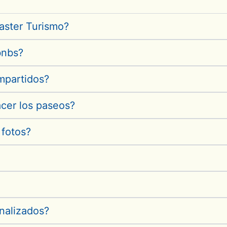
aster Turismo?
bnbs?
mpartidos?
acer los paseos?
 fotos?
nalizados?