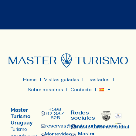
Home
Visitas guiadas
Traslados
Sobre nosotros
Contacto
+598
Master
Redes
92 387
Turismo
sociales
625
Uruguay
reservas@masterturismo.com.uy​
masterturismouruguai
Turismo
Master
Montevideo,
receptivo en