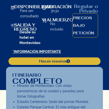
Regular o
DISPONIBILIDAD
DURACIÓN
Privado
Para ser
3h30
consultado
PRECIOS
ALMUERZO
No
SALIDA Y
BAJO
REGRESO
incluido
Desde su
PETICIÓN
hotel en
Montevideo
*INFORMACIÓN IMPORTANTE
Hacer reserva
ITINERARIO
COMPLETO
Mirador de Montevideo: Con vistas
panorámicas de la ciudad y paradas para
tomar fotografías
Estadio Centenario: Sede del primer Mundial
Estadio Parque Central: El más antiguo del