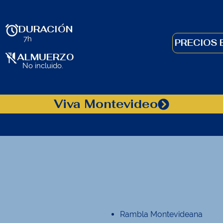
DURACIÓN
7h
PRECIOS 
ALMUERZO
No incluido.
Viva Montevideo
Rambla Montevideana