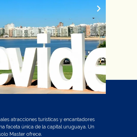
pales atracciones turísticas y encantadores
na faceta única de la capital uruguaya. Un
solo Master ofrece.