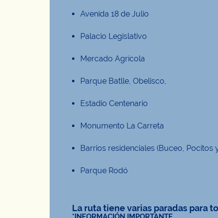
Avenida 18 de Julio
Palacio Legislativo
Mercado Agrícola
Parque Batlle, Obelisco,
Estadio Centenario
Monumento La Carreta
Barrios residenciales (Buceo, Pocitos 
Parque Rodó
La ruta tiene varias paradas para t
*INFORMACIÓN IMPORTANTE