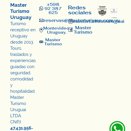
+598
Master
Redes
92 387
Turismo
sociales
625
Uruguay
reservas@masterturismo.com.uy​
masterturismouruguai
Turismo
Master
Montevideo,
receptivo en
Turismo
Uruguay.
Uruguay
Master
desde 2013.
Turismo
Tours,
traslados y
experiencias
guiadas con
seguridad,
comodidad
y
hospitalidad.
Master
Turismo
Uruguai
LTDA
CNPJ:
47.431.956-