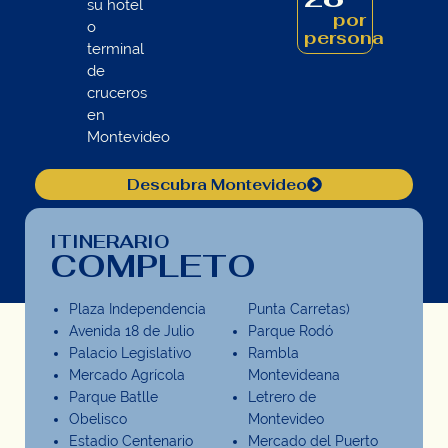
su hotel
por
o
persona
terminal
de
cruceros
en
Montevideo
Descubra Montevideo
ITINERARIO
COMPLETO
Plaza Independencia
Punta Carretas)
Avenida 18 de Julio
Parque Rodó
Palacio Legislativo
Rambla
Mercado Agrícola
Montevideana
Parque Batlle
Letrero de
Obelisco
Montevideo
Estadio Centenario
Mercado del Puerto